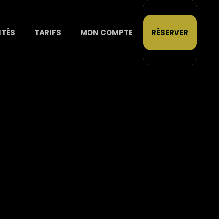
ITÉS
TARIFS
MON COMPTE
RÉSERVER
UTURE MAMAN ET DÉJÀ SPORTIVE
3 février 2022
Blog
0
0