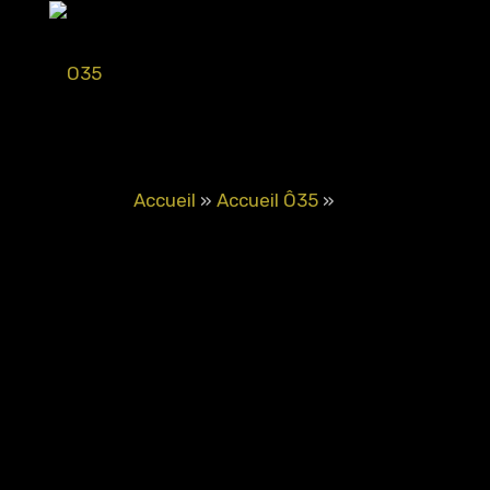
Accueil
»
Accueil Ô35
»
Journée des droits de la femme
4 mars 2022
Blog
0
0