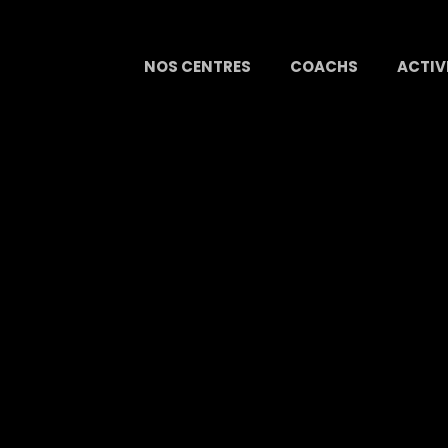
NOS CENTRES
COACHS
ACTIV
Mon bébé, champion de plongée
2 mars 2022
Blog
0
0
F