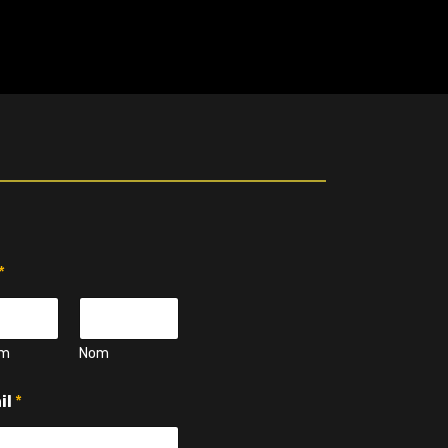
*
om
Nom
il
*