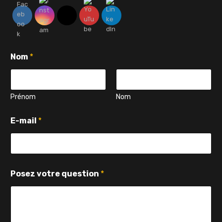
P
Nom
*
o
s
e
z
N
Prénom
Nom
o
m
E-mail
*
q
u
e
s
t
i
Posez votre question
*
o
n