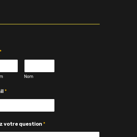
*
om
Nom
il
*
z votre question
*