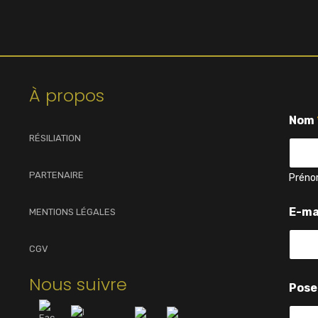
À propos
Nom
RÉSILIATION
PARTENAIRE
Prén
N
E-ma
MENTIONS LÉGALES
o
m
q
CGV
u
e
Nous suivre
s
Pose
t
i