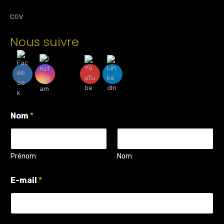
CGV
Nous suivre
v
Nom
*
o
t
r
e
P
Prénom
Nom
o
s
E-mail
*
e
z
N
o
m