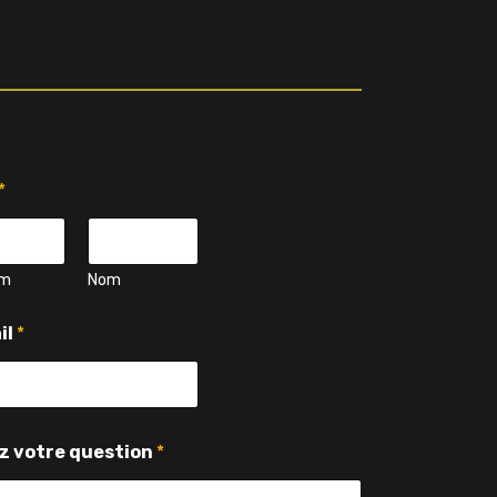
*
om
Nom
il
*
z votre question
*