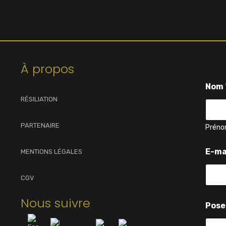
À propos
Nom
RÉSILIATION
PARTENAIRE
Prén
q
E-ma
MENTIONS LÉGALES
u
e
s
CGV
t
i
Nous suivre
o
Pose
n
E