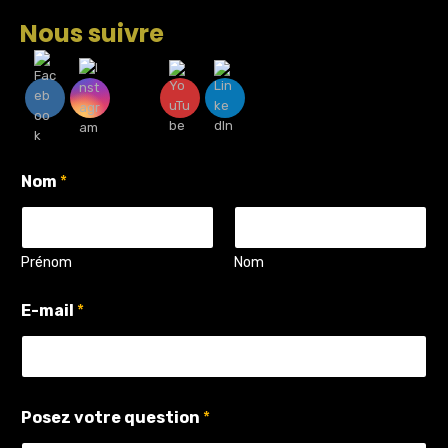
Nous suivre
Nom
*
Prénom
Nom
E-mail
*
E
Posez votre question
*
-
m