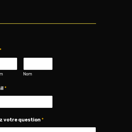
*
om
Nom
il
*
z votre question
*