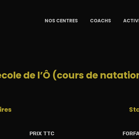
NOS CENTRES
COACHS
ACTIV
école de l’Ô (cours de natati
ires
St
PRIX TTC
FORFA