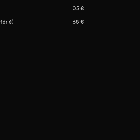
85 €
férié)
68 €