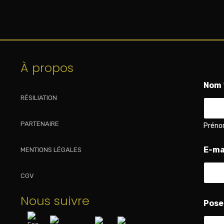
À propos
Nom
RÉSILIATION
PARTENAIRE
Prén
q
E-ma
MENTIONS LÉGALES
u
e
s
CGV
t
i
Nous suivre
o
Pose
n
E