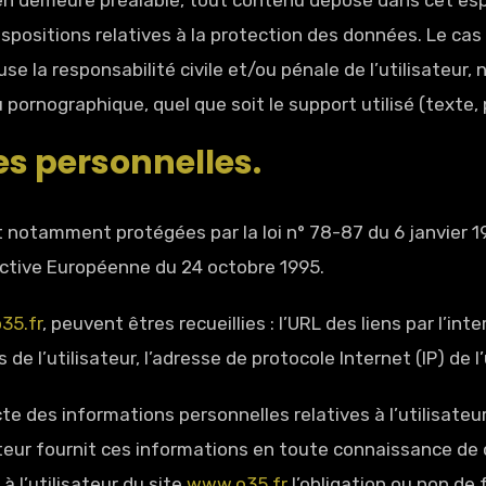
 en demeure préalable, tout contenu déposé dans cet espa
 dispositions relatives à la protection des données. Le c
use la responsabilité civile et/ou pénale de l’utilisate
ou pornographique, quel que soit le support utilisé (texte
es personnelles.
 notamment protégées par la loi n° 78-87 du 6 janvier 19
irective Européenne du 24 octobre 1995.
35.fr
, peuvent êtres recueillies : l’URL des liens par l’in
 de l’utilisateur, l’adresse de protocole Internet (IP) de l’
 des informations personnelles relatives à l’utilisateur
sateur fournit ces informations en toute connaissance d
 à l’utilisateur du site
www.o35.fr
l’obligation ou non de 