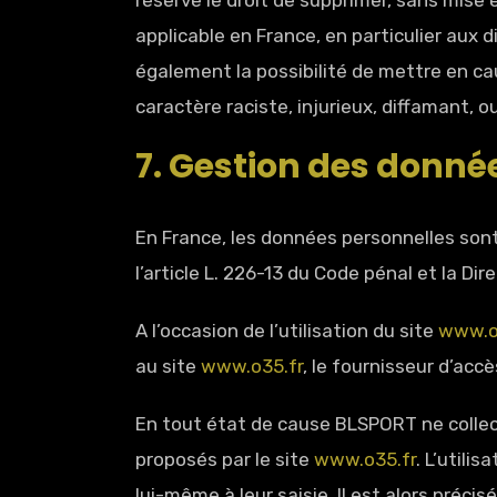
réserve le droit de supprimer, sans mise
applicable en France, en particulier aux
également la possibilité de mettre en ca
caractère raciste, injurieux, diffamant, 
7. Gestion des donné
En France, les données personnelles sont
l’article L. 226-13 du Code pénal et la D
A l’occasion de l’utilisation du site
www.o
au site
www.o35.fr
, le fournisseur d’accès
En tout état de cause BLSPORT ne collecte
proposés par le site
www.o35.fr
. L’utili
lui-même à leur saisie. Il est alors précisé