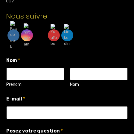
CGV
Nous suivre
Nom
*
Prénom
Nom
E-mail
*
v
Posez votre question
*
o