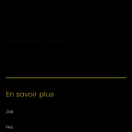
Widget Area has no widgets.
En savoir plus
JOB
FAQ