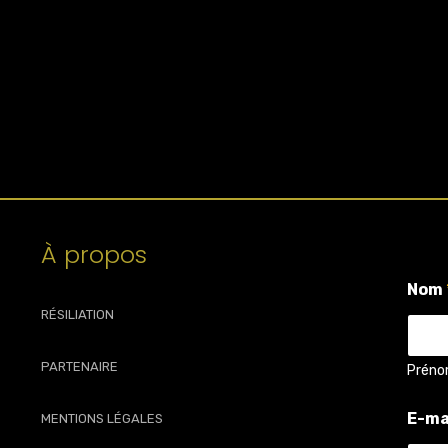
À propos
Nom
RÉSILIATION
PARTENAIRE
Prén
q
E-ma
MENTIONS LÉGALES
u
e