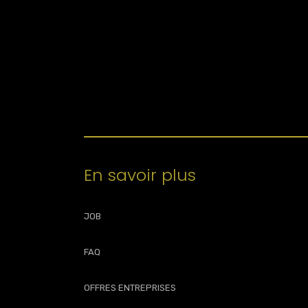
PEUT-ON DONNER DES COURS AUX ADULTES ?
En savoir plus
JOB
FAQ
OFFRES ENTREPRISES