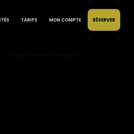
ITÉS
TARIFS
MON COMPTE
RÉSERVER
Widget Area has no widgets.