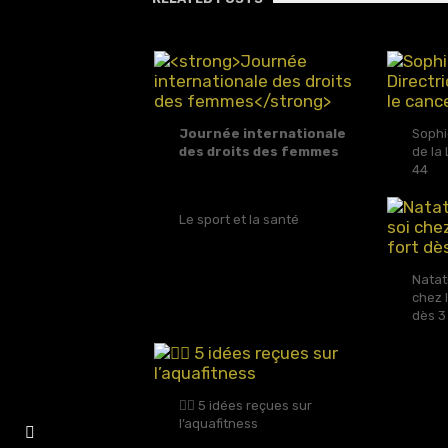
Journée internationale
Sophi
des droits des femmes
de la
44
Le sport et la santé
Natat
chez l
dès 3
🏊‍♀️ 5 idées reçues sur
l’aquafitness