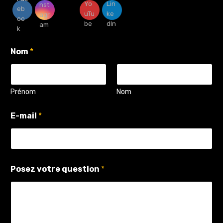
Nom
*
Prénom
Nom
q
E-mail
*
u
e
s
t
i
o
Posez votre question
*
n
P
o
s
e
z