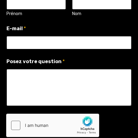
Prénom
Nom
E-mail
*
N
Posez votre question
*
o
m
v
o
t
r
e
P
o
s
e
z