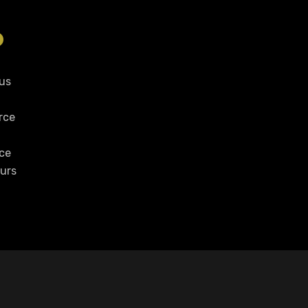
O
ous
rce
 ce
ours