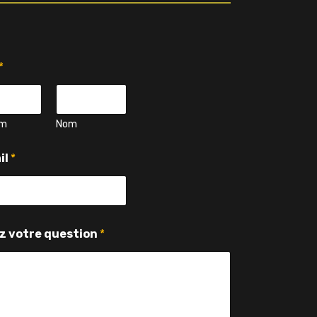
*
om
Nom
il
*
z votre question
*