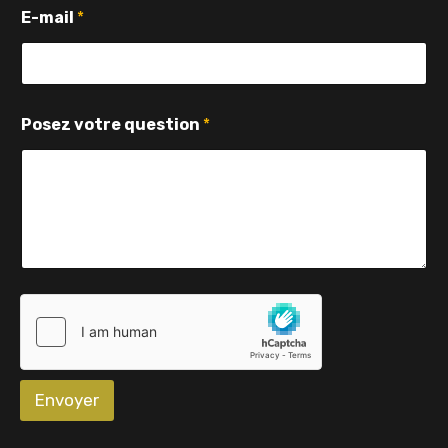
m
E-mail
*
a
i
l
P
o
s
Posez votre question
*
e
z
Envoyer