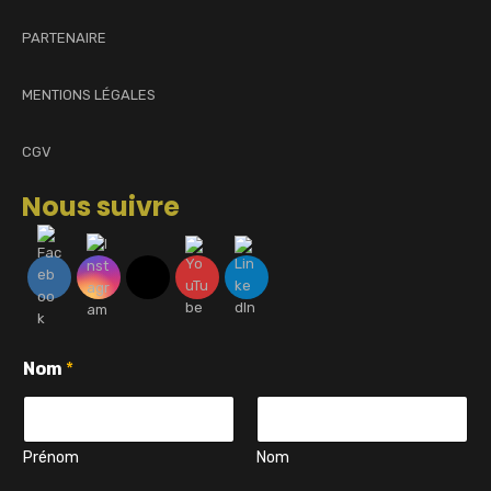
PARTENAIRE
MENTIONS LÉGALES
CGV
Nous suivre
v
Nom
*
o
t
r
e
E
Prénom
Nom
-