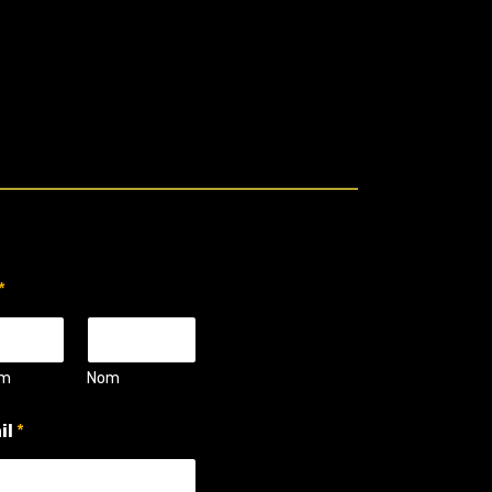
*
om
Nom
il
*