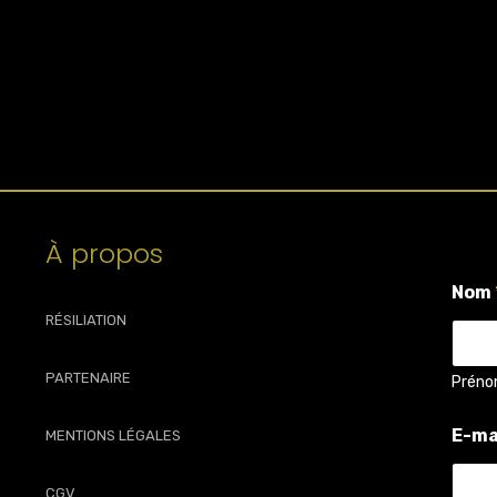
À propos
Nom
RÉSILIATION
PARTENAIRE
Prén
v
E-ma
MENTIONS LÉGALES
o
t
r
CGV