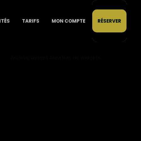
ITÉS
TARIFS
MON COMPTE
RÉSERVER
Archive Widget Area has no widgets.