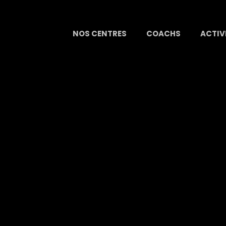
NOS CENTRES
COACHS
ACTIV
contrez Madame S dans sa lutte
3