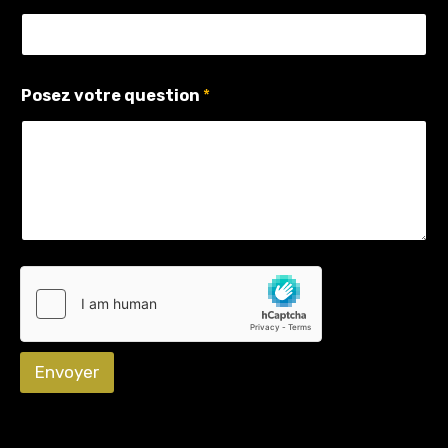
u
e
s
t
i
Posez votre question
*
o
n
Envoyer