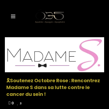
🎗️Soutenez Octobre Rose : Rencontrez
Madame S dans sa lutte contre le
cancer du sein !
0
3