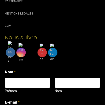
PARTENAIRE
MENTIONS LÉGALES
CGV
Nous suivre
N
Nom
*
o
m
P
o
s
Prénom
Nom
e
z
E-mail
*
q