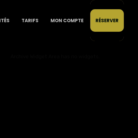
ITÉS
TARIFS
MON COMPTE
RÉSERVER
Archive Widget Area has no widgets.