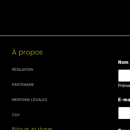
À propos
Nom
RÉSILIATION
PARTENAIRE
Prén
E-ma
MENTIONS LÉGALES
CGV
q
Nous suivre