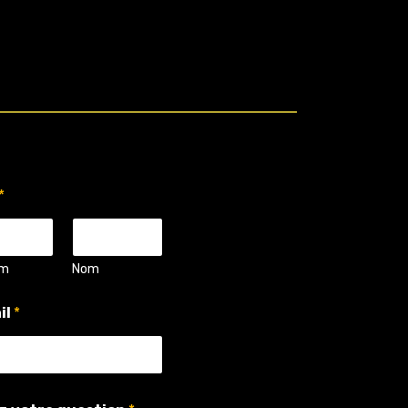
*
om
Nom
il
*