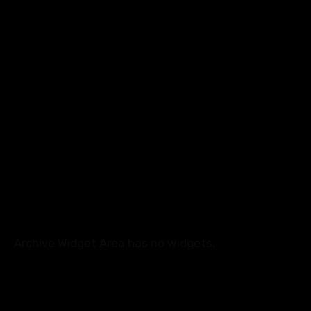
18 janvier 2022
Combien d’enfants seront dans l’Ô ?
0
18 janvier 2022
Archive Widget Area has no widgets.