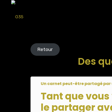
Retour
Des que
Un carnet peut-être partagé par 
Tant que vous
le partager a