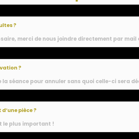
ltes ?
ssaire, merci de nous joindre directement par mail
rvation ?
 la séance pour annuler sans quoi celle-ci sera 
t d’une pièce ?
t le plus important !