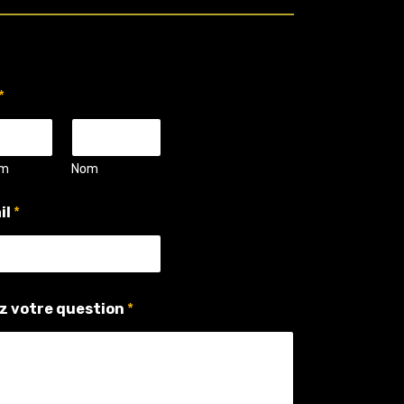
*
om
Nom
il
*
z votre question
*