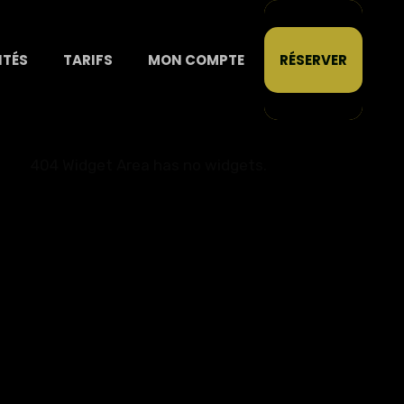
ITÉS
TARIFS
MON COMPTE
RÉSERVER
404 Widget Area has no widgets.