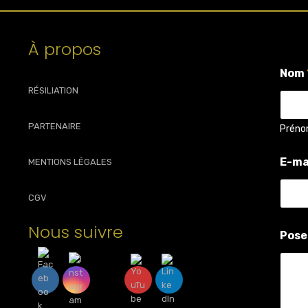
À propos
Nom
RÉSILIATION
PARTENAIRE
Prén
E-ma
MENTIONS LÉGALES
CGV
N
Nous suivre
Pose
o
m
P
o
s
e