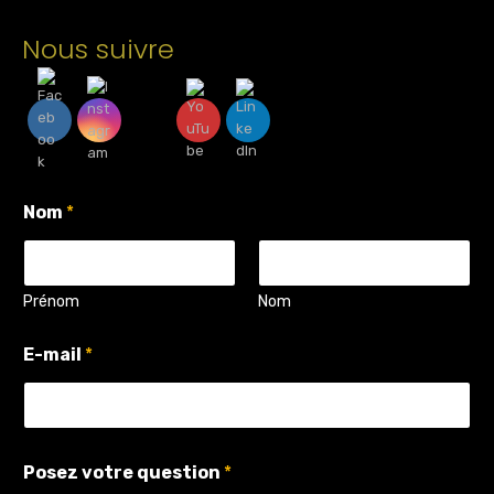
Nous suivre
Nom
*
Prénom
Nom
q
E-mail
*
u
e
s
t
i
o
Posez votre question
*
n